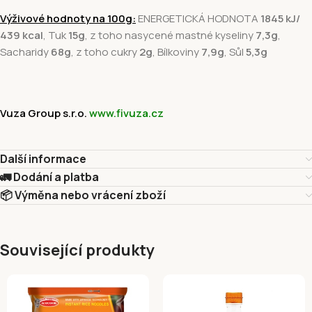
Výživové hodnoty na 100g:
ENERGETICKÁ HODNOTA
1845 kJ/
439 kcal
, Tuk
15g
, z toho nasycené mastné kyseliny
7,3g
,
Sacharidy
68g
, z toho cukry
2g
, Bílkoviny
7,9g
, Sůl
5,3g
Vuza Group s.r.o.
www.fivuza.cz
Další informace
🚛 Dodání a platba
📦 Výměna nebo vrácení zboží
Související produkty