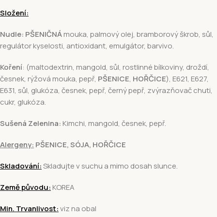
Složení:
Nudle: PŠENIČNÁ
mouka, palmový olej, bramborový škrob, sůl,
regulátor kyselosti, antioxidant, emulgátor, barvivo.
Koření
: (maltodextrin, mangold, sůl, rostlinné bílkoviny, droždí,
česnek, rýžová mouka, pepř,
PŠENICE
,
HOŘČICE
), E621, E627,
E631, sůl, glukóza, česnek, pepř, černý pepř, zvýrazňovač chuti,
cukr, glukóza.
Sušená Zelenina:
Kimchi, mangold, česnek, pepř.
Alergeny:
PŠENICE, SÓJA, HOŘČICE
Skladování:
Skladujte v suchu a mimo dosah slunce.
Země původu:
KOREA
Min. Trvanlivost:
viz na obal