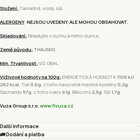
Složení:
Tamarind, voda, sůl.
ALERGENY
:
NEJSOU UVEDENY, ALE MOHOU OBSAHOVAT
.
Skladování:
Skladujte v suchu a mimo slunce.
Země původu:
THAJSKO.
Min. Trvanlivost:
VIZ OBAL.
Výživové hodnoty na 100g:
ENERGETICKÁ HODNOTA
1109 kJ/
262 kcal
, Tuk
0,6g
, z toho nasycené mastné kyseliny
0,2g
,
Sacharidy
57g
, z toho cukry
41g
, Bílkoviny
2,5g
, Sůl
1,7g
.
Vuza Group s.r.o.
www.fivuza.cz
Další informace
🚛 Dodání a platba