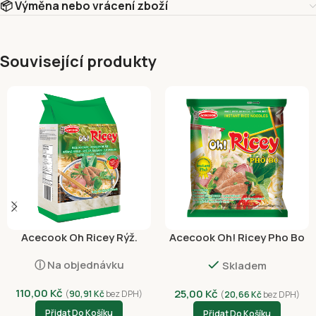
📦 Výměna nebo vrácení zboží
Související produkty
Acecook Oh Ricey Rýž.
Acecook Oh! Ricey Pho Bo
Nudle Široké 500g
Hovězí 62g
ⓘ Na objednávku
Skladem
110,00
Kč
25,00
Kč
(
90,91
Kč
bez DPH)
(
20,66
Kč
bez DPH)
Přidat Do Košíku
Přidat Do Košíku