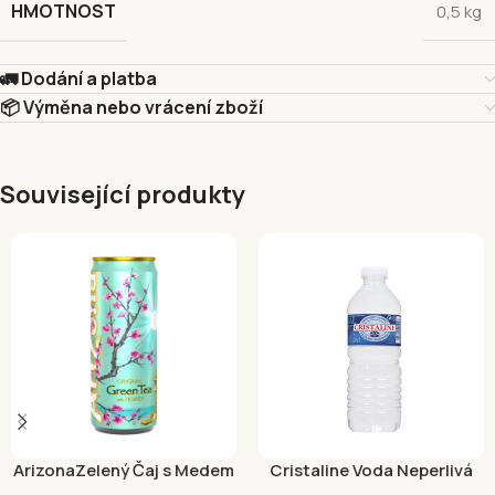
HMOTNOST
0,5 kg
🚛 Dodání a platba
📦 Výměna nebo vrácení zboží
Související produkty
ArizonaZelený Čaj s Medem
Cristaline Voda Neperlivá
500ml Plechovka
0,5l