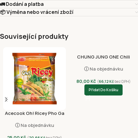
🚛 Dodání a platba
📦 Výměna nebo vrácení zboží
Související produkty
CHUNG JUNG ONE Chili
Sauce Vinegared Korean
ⓘ Na objednávku
Style 300g
80,00
Kč
(
66,12
Kč
bez DPH)
Přidat Do Košíku
Acecook Oh! Ricey Pho Ga
63g
ⓘ Na objednávku
25,00
Kč
(
20,66
Kč
bez DPH)