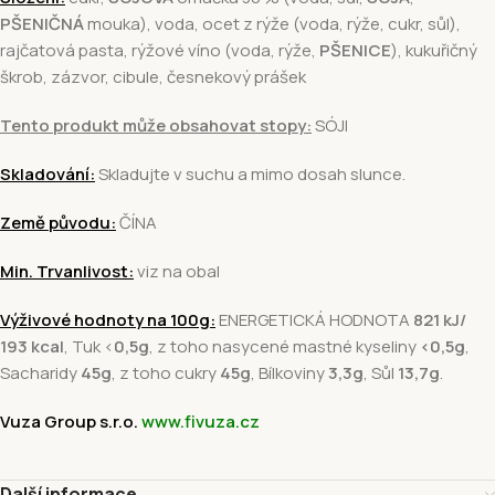
PŠENIČNÁ
mouka), voda, ocet z rýže (voda, rýže, cukr, sůl),
rajčatová pasta, rýžové víno (voda, rýže,
PŠENICE
), kukuřičný
škrob, zázvor, cibule, česnekový prášek
Tento produkt může obsahovat stopy:
SÓJI
Skladování:
Skladujte v suchu a mimo dosah slunce.
Země původu:
ČÍNA
Min. Trvanlivost:
viz na obal
Výživové hodnoty na 100g:
ENERGETICKÁ HODNOTA
821 kJ/
193 kcal
, Tuk <
0,5g
, z toho nasycené mastné kyseliny
<0,5g
,
Sacharidy
45g
, z toho cukry
45g
, Bílkoviny
3,3g
, Sůl
13,7g
.
Vuza Group s.r.o.
www.fivuza.cz
Další informace