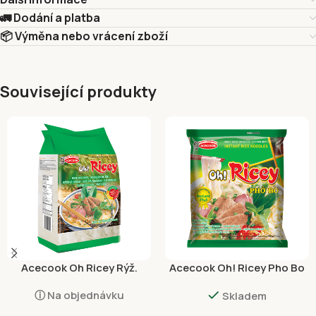
🚛 Dodání a platba
📦 Výměna nebo vrácení zboží
Související produkty
Acecook Oh Ricey Rýž.
Acecook Oh! Ricey Pho Bo
Nudle Široké 500g
Hovězí 62g
ⓘ Na objednávku
Skladem