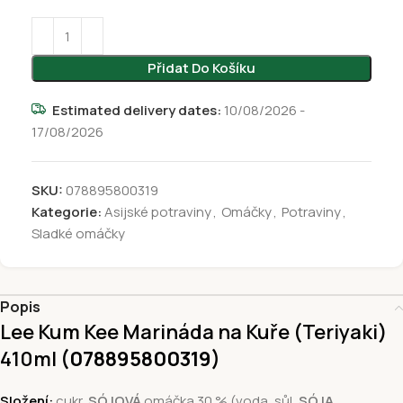
Přidat Do Košíku
Estimated delivery dates:
10/08/2026 -
17/08/2026
SKU:
078895800319
Kategorie:
Asijské potraviny
,
Omáčky
,
Potraviny
,
Sladké omáčky
Popis
Lee Kum Kee Marináda na Kuře (Teriyaki)
410ml
(078895800319
)
Složení:
cukr,
SÓJOVÁ
omáčka 30 % (voda, sůl,
SÓJA
,