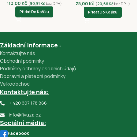
110,00
Kč
25,00
Kč
(
90,91
Kč
bez DPH)
(
20,66
Kč
bez DPH)
Přidat Do Košíku
Přidat Do Košíku
Základní informace :
Kontaktujte nás
Obchodní podmínky
Podmínky ochrany osobních údajů
Dopravní a platební podmínky
Velkoobchod
Kontaktujte nás:
+ 420 607 178 888
info@fivuza.cz
Sociální média:
Facebook