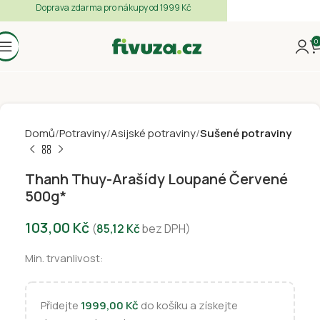
Doprava zdarma pro nákupy od 1999 Kč
0
Domů
Potraviny
Asijské potraviny
Sušené potraviny
Thanh Thuy-Arašídy Loupané Červené
500g*
103,00
Kč
(
85,12
Kč
bez DPH)
Min. trvanlivost:
Přidejte
1999,00
Kč
do košíku a získejte