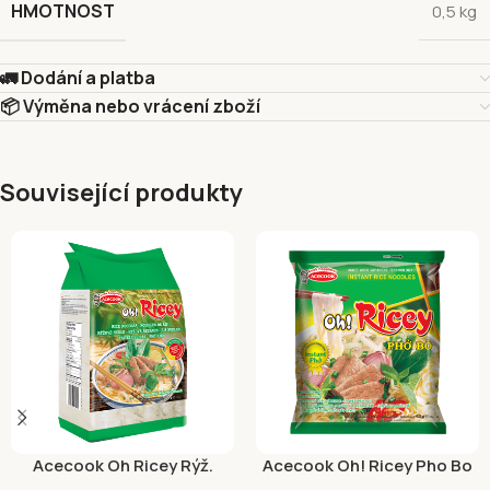
HMOTNOST
0,5 kg
🚛 Dodání a platba
📦 Výměna nebo vrácení zboží
Související produkty
Acecook Oh Ricey Rýž.
Acecook Oh! Ricey Pho Bo
Nudle Široké 500g
Hovězí 62g