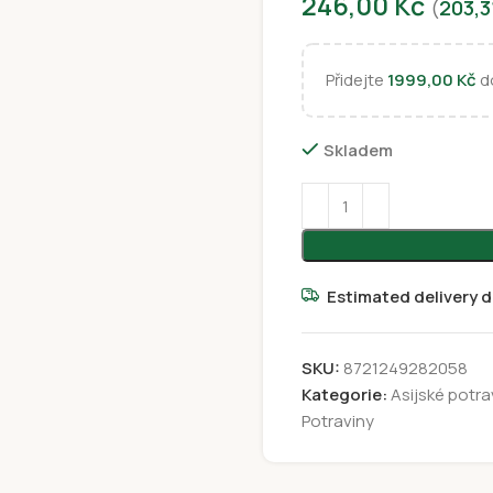
246,00
Kč
(
203,
Přidejte
1999,00
Kč
do
Skladem
Estimated delivery d
SKU:
8721249282058
Kategorie:
Asijské potra
Potraviny