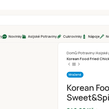
ry
Novinky
Asijské Potraviny
Cukrovinky
Nápoje
N
Domů
Potraviny
Asijské
Korean Food Fried Chi
Mražené
Korean Foo
Sweet&Spi