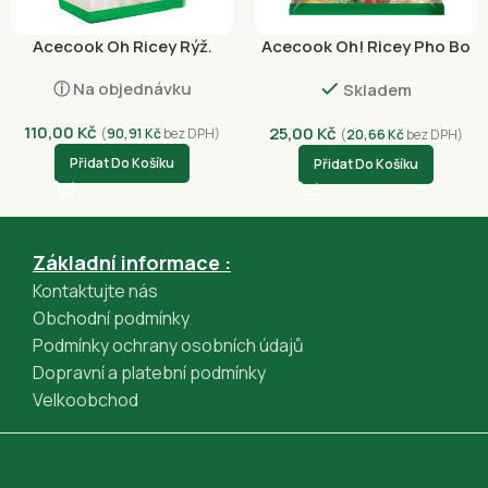
Acecook Oh Ricey Rýž.
Acecook Oh! Ricey Pho Bo
Nudle Široké 500g
Hovězí 62g
ⓘ Na objednávku
Skladem
110,00
Kč
25,00
Kč
(
90,91
Kč
bez DPH)
(
20,66
Kč
bez DPH)
Přidat Do Košíku
Přidat Do Košíku
Základní informace :
Kontaktujte nás
Obchodní podmínky
Podmínky ochrany osobních údajů
Dopravní a platební podmínky
Velkoobchod