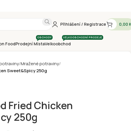
Přihlášení / Registrace
0,00
OBCHODY
VELKOOBCHODNÍ PRODEJE
on Food
Prodejní Místa
Velkoobchod
 potraviny
Mražené potraviny
cken Sweet&Spicy 250g
d Fried Chicken
cy 250g