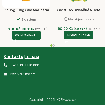
Chung Jung One Marináda
Gio Xuan Skleněné Nudle
Zázvor a švestka 410ml
Marantové 250g
ⓘ Na objednávku
Skladem
60,00
Kč
98,00
Kč
(
49,59
Kč
bez DPH)
(
80,99
Kč
bez DPH)
Přidat Do Košíku
Přidat Do Košíku
Kontaktujte nás:
+ 420 607 178 888
info@fivuza.cz
Copyright 2025 | © Fivuza.cz