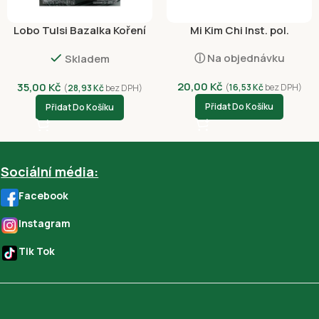
Lobo Tulsi Bazalka Koření
Mi Kim Chi Inst. pol.
50g
Zeleninová 75g
ⓘ Na objednávku
Skladem
20,00
Kč
35,00
Kč
(
16,53
Kč
bez DPH)
(
28,93
Kč
bez DPH)
Přidat Do Košíku
Přidat Do Košíku
Sociální média:
Facebook
Instagram
Tik Tok