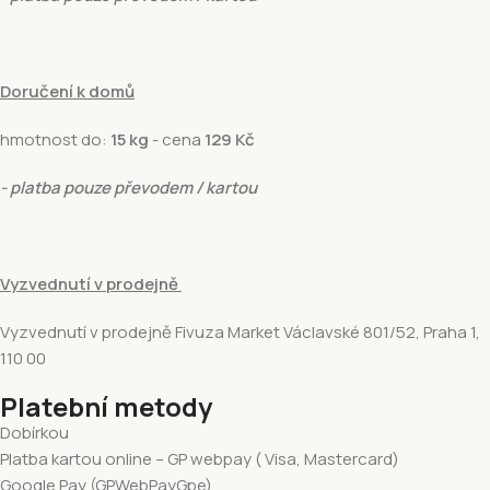
Doručení k domů
hmotnost do:
15 kg
- cena
129 Kč
- platba pouze převodem / kartou
Vyzvednutí v prodejně
Vyzvednutí v prodejně Fivuza Market Václavské 801/52, Praha 1,
110 00
Platební metody
Dobírkou
Platba kartou online – GP webpay ( Visa, Mastercard)
Google Pay (GPWebPayGpe)