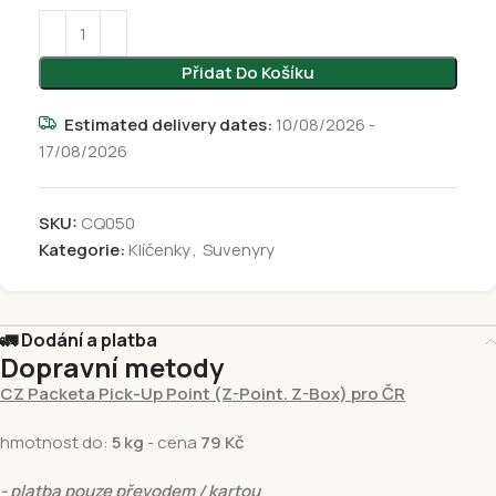
Přidat Do Košíku
Estimated delivery dates:
10/08/2026 -
17/08/2026
SKU:
CQ050
Kategorie:
Klíčenky
,
Suvenyry
🚛 Dodání a platba
Dopravní metody
CZ Packeta Pick-Up Point (Z-Point. Z-Box) pro ČR
hmotnost do:
5 kg
- cena
79 Kč
- platba pouze převodem / kartou