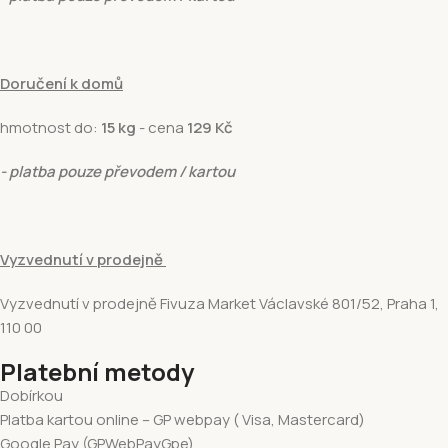
Doručení k domů
hmotnost do:
15 kg
- cena
129 Kč
- platba pouze převodem / kartou
Vyzvednutí v prodejně
Vyzvednutí v prodejně Fivuza Market Václavské 801/52, Praha 1,
110 00
Platební metody
Dobírkou
Platba kartou online – GP webpay ( Visa, Mastercard)
Google Pay (GPWebPayGpe)