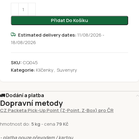
Přidat Do Košíku
Estimated delivery dates:
11/08/2026 -
18/08/2026
SKU:
CQ045
Kategorie:
Klíčenky
,
Suvenyry
🚛 Dodání a platba
Dopravní metody
CZ Packeta Pick-Up Point (Z-Point. Z-Box) pro ČR
hmotnost do:
5 kg
- cena
79 Kč
- platba pouze převodem / kartou