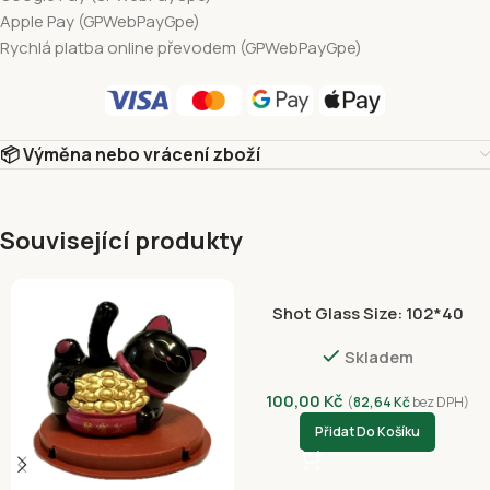
Apple Pay (GPWebPayGpe)
Rychlá platba online převodem (GPWebPayGpe)
📦 Výměna nebo vrácení zboží
Související produkty
Shot Glass Size: 102*40
NVC 3055-4397
Skladem
100,00
Kč
(
82,64
Kč
bez DPH)
Přidat Do Košíku