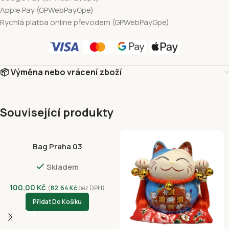
Apple Pay (GPWebPayGpe)
Rychlá platba online převodem (GPWebPayGpe)
📦 Výměna nebo vrácení zboží
Související produkty
Bag Praha 03
Skladem
100,00
Kč
(
82,64
Kč
bez DPH)
Přidat Do Košíku