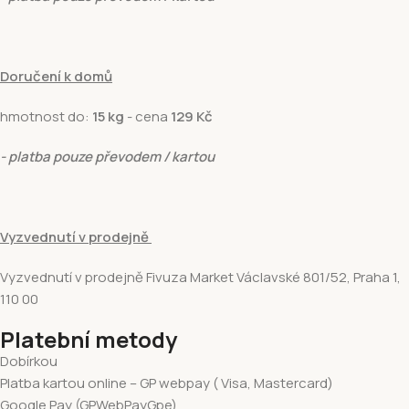
Doručení k domů
hmotnost do:
15 kg
- cena
129 Kč
- platba pouze převodem / kartou
Vyzvednutí v prodejně
Vyzvednutí v prodejně Fivuza Market Václavské 801/52, Praha 1,
110 00
Platební metody
Dobírkou
Platba kartou online – GP webpay ( Visa, Mastercard)
Google Pay (GPWebPayGpe)