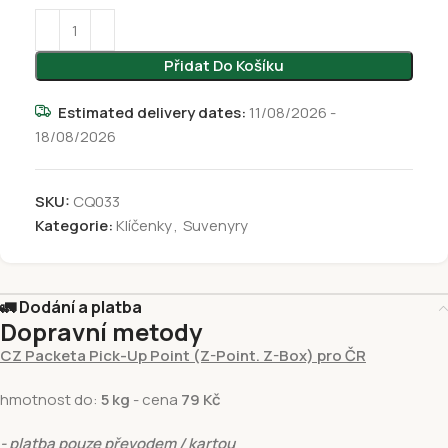
Přidat Do Košíku
Estimated delivery dates:
11/08/2026 -
18/08/2026
SKU:
CQ033
Kategorie:
Klíčenky
,
Suvenyry
🚛 Dodání a platba
Dopravní metody
CZ Packeta Pick-Up Point (Z-Point. Z-Box) pro ČR
hmotnost do:
5 kg
- cena
79 Kč
- platba pouze převodem / kartou