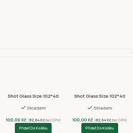
Shot Glass Size:102*40
Shot Glass Size:102*40
NVC 3054-4396
NVC8012-4408
Skladem
Skladem
100,00
Kč
100,00
Kč
(
82,64
Kč
bez DPH)
(
82,64
Kč
bez DPH)
Přidat Do Košíku
Přidat Do Košíku