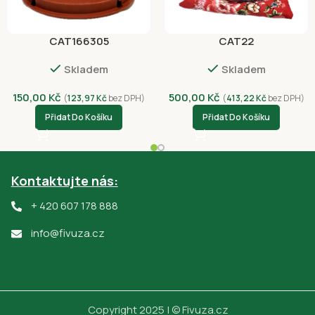
CAT166305
CAT22
Skladem
Skladem
150,00
Kč
500,00
Kč
(
123,97
Kč
bez DPH)
(
413,22
Kč
bez DPH)
Přidat Do Košíku
Přidat Do Košíku
Kontaktujte nás:
+ 420 607 178 888
info@fivuza.cz
Copyright 2025 | © Fivuza.cz