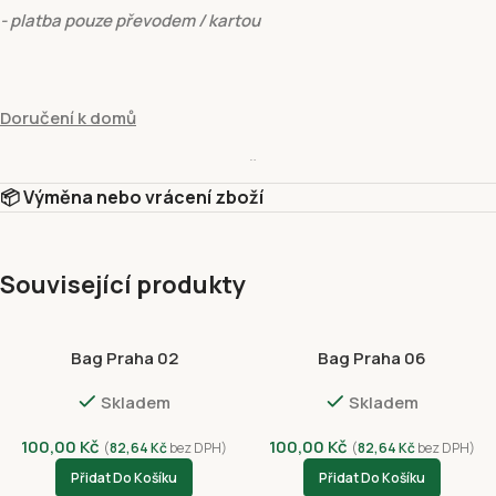
- platba pouze převodem / kartou
Doručení k domů
hmotnost do:
15 kg
- cena
129 Kč
📦 Výměna nebo vrácení zboží
- platba pouze převodem / kartou
Související produkty
Vyzvednutí v prodejně
Bag Praha 02
Bag Praha 06
Vyzvednutí v prodejně Fivuza Market Václavské 801/52, Praha 1, 
Skladem
Skladem
Platební metody
Dobírkou
100,00
Kč
100,00
Kč
(
82,64
Kč
bez DPH)
(
82,64
Kč
bez DPH)
Platba kartou online – GP webpay ( Visa, Mastercard)
Přidat Do Košíku
Přidat Do Košíku
Google Pay (GPWebPayGpe)