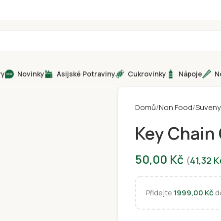
ry
Novinky
Asijské Potraviny
Cukrovinky
Nápoje
N
Domů
Non Food
Suveny
Key Chain
50,00
Kč
(
41,32
K
Přidejte
1999,00
Kč
do