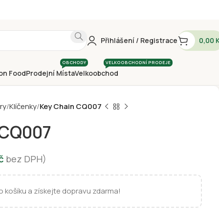
Přihlášení / Registrace
0,00
OBCHODY
VELKOOBCHODNÍ PRODEJE
on Food
Prodejní Místa
Velkoobchod
ry
Klíčenky
Key Chain CQ007
 CQ007
č
bez DPH)
 košíku a získejte dopravu zdarma!