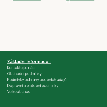
Apple Pay (GPWebPayGpe)
Rychlá platba online převodem (GPWebPayGpe)
Základní informace :
Kontaktujte nás
Obchodní podmínky
Podmínky ochrany osobních údajů
Dopravní a platební podmínky
Velkoobchod