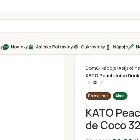
ry
Novinky
Asijské Potraviny
Cukrovinky
Nápoje
N
Domů
Nápoje
Asijské n
KATO Peach Juice Drink
Po expiraci
Akce
KATO Peach
de Coco 3