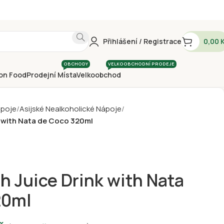
Přihlášení / Registrace
0,00
OBCHODY
VELKOOBCHODNÍ PRODEJE
on Food
Prodejní Místa
Velkoobchod
ápoje
Asijské Nealkoholické Nápoje
 with Nata de Coco 320ml
 Juice Drink with Nata
20ml