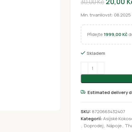
20,00
K
30,00
Kč
Min. trvanliovst: 08.2025
Přidejte
1999,00
Kč
do
Skladem
Estimated delivery d
SKU:
8720663432407
Kategorií:
Asijské Koko
,
Doprodej
,
Nápoje
,
Tha