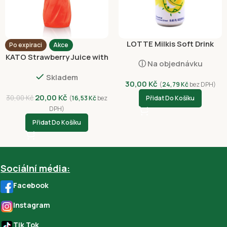
LOTTE Milkis Soft Drink
Po expiraci
Akce
Banana 250ml
KATO Strawberry Juice with
ⓘ Na objednávku
Nata De Coco 320ml
Skladem
30,00
Kč
(
24,79
Kč
bez DPH)
20,00
Kč
30,00
Kč
(
16,53
Kč
bez
Přidat Do Košíku
DPH)
Přidat Do Košíku
Sociální média:
Facebook
Instagram
Tik Tok