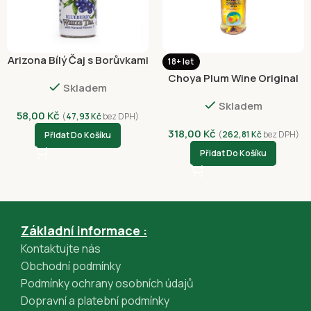
Arizona Bílý Čaj s Borůvkami
18+ let
450ml
Choya Plum Wine Original
Skladem
10% Alc 750ml
Skladem
58,00
Kč
(
47,93
Kč
bez DPH)
318,00
Kč
(
262,81
Kč
bez DPH)
Přidat Do Košíku
Přidat Do Košíku
Základní informace :
Kontaktujte nás
Obchodní podmínky
Podmínky ochrany osobních údajů
Dopravní a platební podmínky