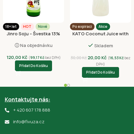
18+ let
HOT
Nové
Po expiraci
Akce
Jinro Soju – Švestka 13%
KATO Coconut Juice with
alk. 350ml
Nata De Coco 320ml
ⓘ Na objednávku
Skladem
120,00
Kč
20,00
Kč
(
99,17
Kč
bez DPH)
30,00
Kč
(
16,53
Kč
bez
DPH)
Přidat Do Košíku
Přidat Do Košíku
Kontaktujte nás:
+ 420 607 178 888
info@fivuza.cz