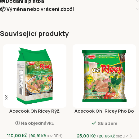
🚛 Dodání a platba
📦 Výměna nebo vrácení zboží
Související produkty
Acecook Oh Ricey Rýž.
Acecook Oh! Ricey Pho Bo
Nudle Široké 500g
Hovězí 62g
ⓘ Na objednávku
Skladem
110,00
Kč
25,00
Kč
(
90,91
Kč
bez DPH)
(
20,66
Kč
bez DPH)