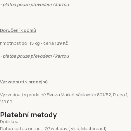
- platba pouze převodem / kartou
Doručení k domů
hmotnost do:
15 kg
- cena
129 Kč
- platba pouze převodem / kartou
Vyzvednutí v prodejně
Vyzvednutí v prodejně Fivuza Market Václavské 801/52, Praha 1,
110 00
Platební metody
Dobírkou
Platba kartou online – GP webpay ( Visa, Mastercard)