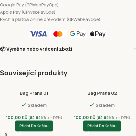
Google Pay (GPWebPayGpe)
Apple Pay (GPWebPayGpe)
Rychlá platba online převodem (GPWebPayGpe)
📦 Výměna nebo vrácení zboží
Související produkty
Bag Praha 01
Bag Praha 02
Skladem
Skladem
100,00
Kč
100,00
Kč
(
82,64
Kč
bez DPH)
(
82,64
Kč
bez DPH)
Přidat Do Košíku
Přidat Do Košíku