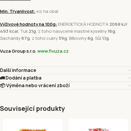
Min. Trvanlivost:
viz na obal
Výživové hodnoty na 100g:
ENERGETICKÁ HODNOTA
2068 kJ/
493 kcal
, Tuk
21g
, z toho nasycené mastné kyseliny
16g
,
Sacharidy
67g
, z toho cukry
39g
, Bílkoviny
8g
, Sůl
1,1g
.
Vuza Group s.r.o.
www.fivuza.cz
Další informace
🚛 Dodání a platba
📦 Výměna nebo vrácení zboží
Související produkty