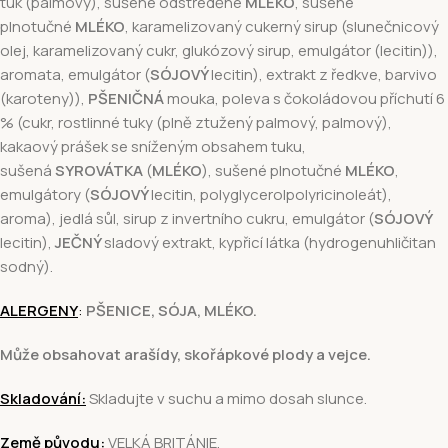
tuk (palmový), sušené odstředěné
MLÉKO
, sušené
plnotučné
MLÉKO
, karamelizovaný cukerný sirup (slunečnicový
olej, karamelizovaný cukr, glukózový sirup, emulgátor (lecitin)),
aromata, emulgátor (
SÓJOVÝ
lecitin), extrakt z ředkve, barvivo
(karoteny)),
PŠENIČNÁ
mouka, poleva s čokoládovou příchutí 6
% (cukr, rostlinné tuky (plně ztužený palmový, palmový),
kakaový prášek se sníženým obsahem tuku,
sušená
SYROVÁTKA
(
MLÉKO
), sušené plnotučné
MLÉKO
,
emulgátory (
SÓJOVÝ
lecitin, polyglycerolpolyricinoleát),
aroma), jedlá sůl, sirup z invertního cukru, emulgátor (
SÓJOVÝ
lecitin),
JEČNÝ
sladový extrakt, kypřicí látka (hydrogenuhličitan
sodný).
ALERGENY
:
PŠENICE, SÓJA, MLÉKO.
Může obsahovat arašídy, skořápkové plody a vejce.
Skladování:
Skladujte v suchu a mimo dosah slunce.
Země původu:
VELKÁ BRITÁNIE.