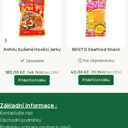
AnhVu Sušené Hovězí Jerky
BENTO Seafood Snack
pálivé 87g*
Sweet and Spicy 20g
ⓘ Na objednávku
Skladem
40,00
Kč
180,00
Kč
(
33,06
Kč
bez DPH)
(
148,76
Kč
bez DPH)
Přidat Do Košíku
Přidat Do Košíku
Základní informace :
Kontaktujte nás
Obchodní podmínky
Podmínky ochrany osobních údajů