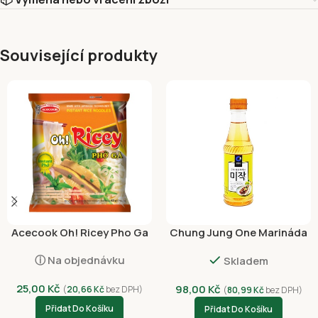
Související produkty
Acecook Oh! Ricey Pho Ga
Chung Jung One Marináda
63g
Zázvor a švestka 410ml
ⓘ Na objednávku
Skladem
25,00
Kč
98,00
Kč
(
20,66
Kč
bez DPH)
(
80,99
Kč
bez DPH)
Přidat Do Košíku
Přidat Do Košíku