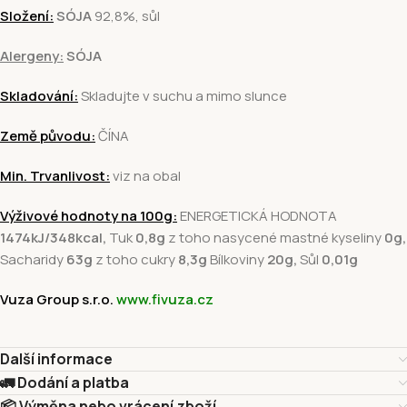
Složení:
SÓJA
92,8%, sůl
Alergeny:
SÓJA
Skladování:
Skladujte v suchu a mimo slunce
Země původu:
ČÍNA
Min. Trvanlivost:
viz na obal
Výživové hodnoty na 100g:
ENERGETICKÁ HODNOTA
1474kJ/348kcal,
Tuk
0,8
g
z toho nasycené mastné kyseliny
0g,
Sacharidy
63g
z toho cukry
8,3
g
Bílkoviny
2
0
g,
Sůl
0,01g
Vuza Group s.r.o.
www.fivuza.cz
Další informace
🚛 Dodání a platba
📦 Výměna nebo vrácení zboží