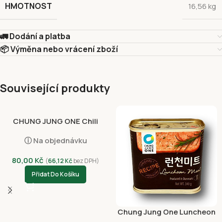
HMOTNOST
16,56 kg
🚛 Dodání a platba
📦 Výměna nebo vrácení zboží
Související produkty
CHUNG JUNG ONE Chili
Sauce Vinegared Korean
ⓘ Na objednávku
Style 300g
80,00
Kč
(
66,12
Kč
bez DPH)
Přidat Do Košíku
Chung Jung One Luncheon