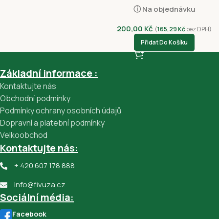
Vepřové Maso 340g
ⓘ Na objednávku
200,00
Kč
(
165,29
Kč
bez DPH)
Přidat Do Košíku
Základní informace :
Kontaktujte nás
Obchodní podmínky
Podmínky ochrany osobních údajů
Dopravní a platební podmínky
Velkoobchod
Kontaktujte nás:
+ 420 607 178 888
info@fivuza.cz
Sociální média:
Facebook