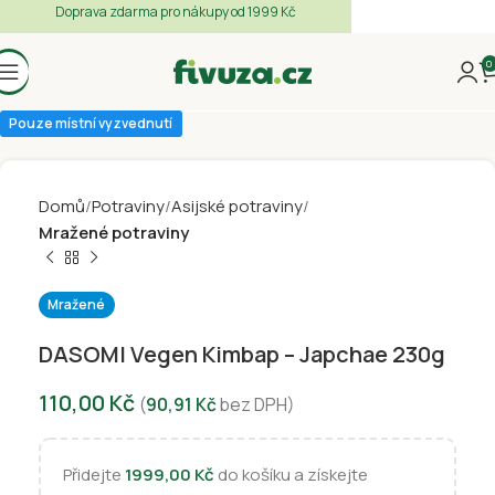
Doprava zdarma pro nákupy od 1999 Kč
0
Pouze místní vyzvednutí
Domů
Potraviny
Asijské potraviny
Mražené potraviny
Mražené
DASOMI Vegen Kimbap – Japchae 230g
110,00
Kč
(
90,91
Kč
bez DPH)
Přidejte
1999,00
Kč
do košíku a získejte