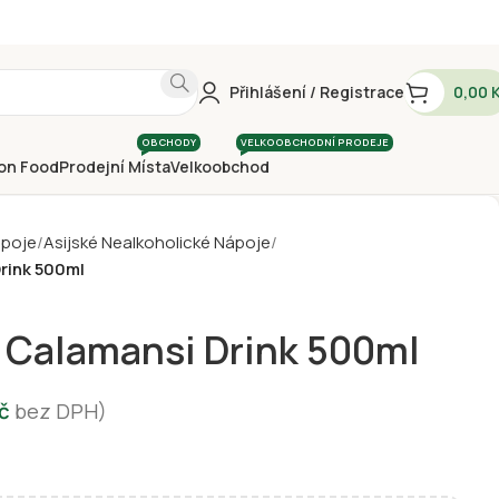
Přihlášení / Registrace
0,00
OBCHODY
VELKOOBCHODNÍ PRODEJE
on Food
Prodejní Místa
Velkoobchod
ápoje
Asijské Nealkoholické Nápoje
rink 500ml
 Calamansi Drink 500ml
č
bez DPH)