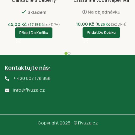
Cantabile Blueberry
Cristaline Voda Neperlivá
Flavoured Ade 230ml
0,5l
ⓘ Na objednávku
Skladem
10,00
Kč
45,00
Kč
(
8,26
Kč
bez DPH)
(
37,19
Kč
bez DPH)
Přidat Do Košíku
Přidat Do Košíku
Kontaktujte nás:
+ 420 607 178 888
info@fivuza.cz
Copyright 2025 | © Fivuza.cz