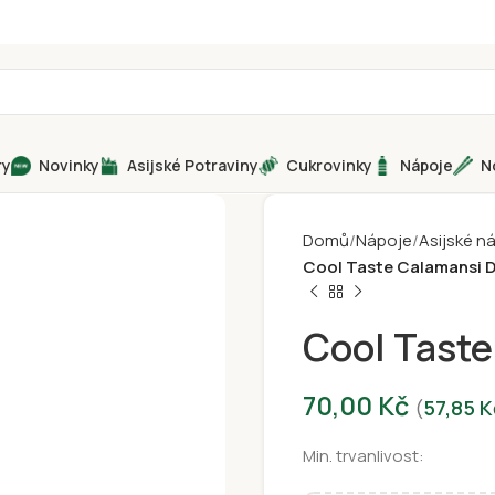
ry
Novinky
Asijské Potraviny
Cukrovinky
Nápoje
N
Domů
Nápoje
Asijské n
Cool Taste Calamansi D
Cool Taste
70,00
Kč
(
57,85
K
Min. trvanlivost: