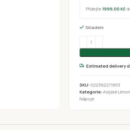
Přidejte
1999,00
Kč
do
Skladem
Estimated delivery d
SKU:
022392271653
Kategorie:
Asijské Limo
Nápoje