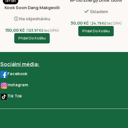
M-150 Energy Drink 150ml
18+ let
Kook Soon Dang Makgeolli
Skladem
Banana 750ml
ⓘ Na objednávku
30,00
Kč
(
24,79
Kč
bez DPH)
150,00
Kč
(
123,97
Kč
bez DPH)
Přidat Do Košíku
Přidat Do Košíku
Sociální média:
Facebook
Instagram
Tik Tok