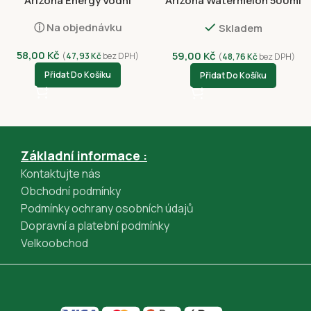
Arizona Energy Vodní
Arizona Watermelon 500ml
Meloun 500ml
ⓘ Na objednávku
Skladem
58,00
Kč
59,00
Kč
(
47,93
Kč
bez DPH)
(
48,76
Kč
bez DPH)
Přidat Do Košíku
Přidat Do Košíku
Základní informace :
Kontaktujte nás
Obchodní podmínky
Podmínky ochrany osobních údajů
Dopravní a platební podmínky
Velkoobchod