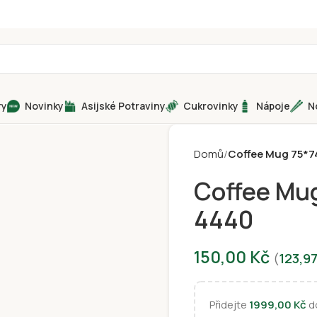
ry
Novinky
Asijské Potraviny
Cukrovinky
Nápoje
N
Domů
Coffee Mug 75*
Coffee Mu
4440
150,00
Kč
(
123,9
Přidejte
1999,00
Kč
do