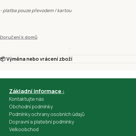
- platba pouze převodem / kartou
Doručení k domů
hmotnost do:
15 kg
- cena
129 Kč
📦 Výměna nebo vrácení zboží
- platba pouze převodem / kartou
Vyzvednutí v prodejně
Základní informace :
Kontaktujte nás
Vyzvednutí v prodejně Fivuza Market Václavské 801/52, Praha 1, 
Obchodní podmínky
Podmínky ochrany osobních údajů
Platební metody
Dopravní a platební podmínky
Dobírkou
Velkoobchod
Platba kartou online – GP webpay ( Visa, Mastercard)