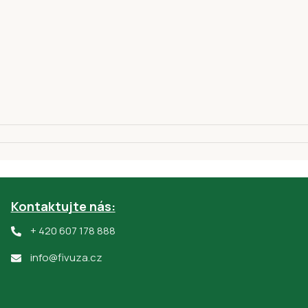
Kontaktujte nás:
+ 420 607 178 888
110 00
info@fivuza.cz