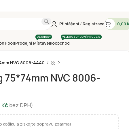
Přihlášení / Registrace
0,00
OBCHODY
VELKOOBCHODNÍ PRODEJE
on Food
Prodejní Místa
Velkoobchod
74mm NVC 8006-4440
g 75*74mm NVC 8006-
7
Kč
bez DPH)
 košíku a získejte dopravu zdarma!