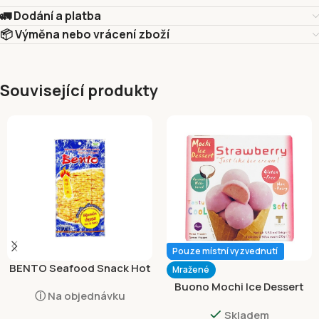
🚛 Dodání a platba
📦 Výměna nebo vrácení zboží
Související produkty
Pouze místní vyzvednutí
BENTO Seafood Snack Hot
Mražené
and Spicy 20g
Buono Mochi Ice Dessert
ⓘ Na objednávku
Jahodový 156g
Skladem