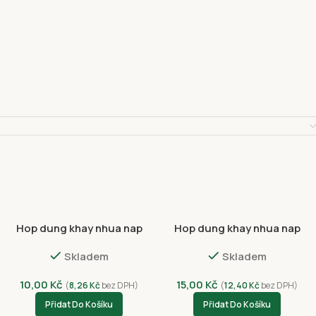
Hop dung khay nhua nap
Hop dung khay nhua nap
nhua 13.5*13.5*5.3cm (50ks)
nhua luc giac (50ks)
Skladem
Skladem
10,00
Kč
15,00
Kč
(
8,26
Kč
bez DPH)
(
12,40
Kč
bez DPH)
Přidat Do Košíku
Přidat Do Košíku