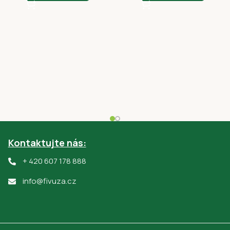
Kontaktujte nás:
+ 420 607 178 888
info@fivuza.cz