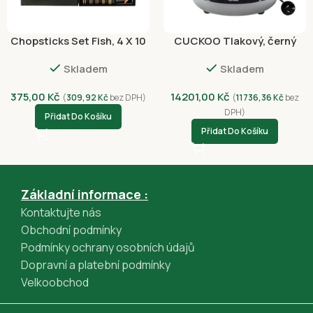
Apple Pay (GPWebPayGpe)
Rychlá platba online převodem (GPWebPayGpe)
Chopsticks Set Fish, 4 X 10
CUCKOO Tlakový, černý
X 5 Pair
rýžovar 1,8L
Skladem
Skladem
375,00
Kč
14201,00
Kč
(
309,92
Kč
bez DPH)
(
11736,36
Kč
bez
DPH)
Přidat Do Košíku
Přidat Do Košíku
Základní informace :
Kontaktujte nás
Obchodní podmínky
Podmínky ochrany osobních údajů
Dopravní a platební podmínky
Velkoobchod