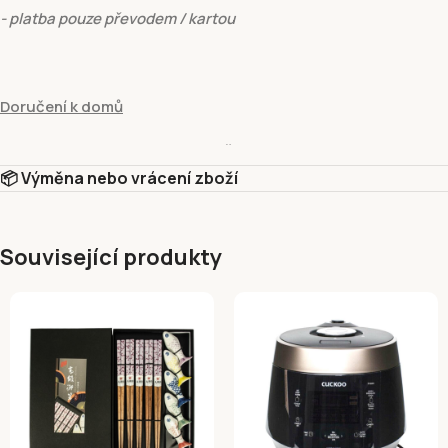
- platba pouze převodem / kartou
Doručení k domů
hmotnost do:
15 kg
- cena
129 Kč
📦 Výměna nebo vrácení zboží
- platba pouze převodem / kartou
Související produkty
Vyzvednutí v prodejně
Vyzvednutí v prodejně Fivuza Market Václavské 801/52, Praha 1, 
Platební metody
Dobírkou
Platba kartou online – GP webpay ( Visa, Mastercard)
Google Pay (GPWebPayGpe)