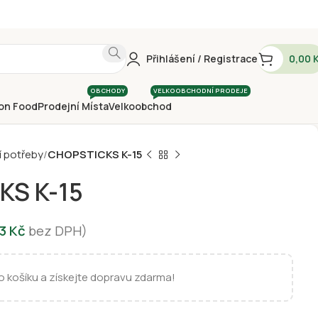
Přihlášení / Registrace
0,00
OBCHODY
VELKOOBCHODNÍ PRODEJE
on Food
Prodejní Místa
Velkoobchod
 potřeby
CHOPSTICKS K-15
KS K-15
93
Kč
bez DPH)
 košíku a získejte dopravu zdarma!