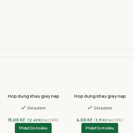
Hop dung khay giay nap
Hop dung khay giay nap
110 00
nhua 13.5*12.5*6.5cm
nhua hinh chu nhat
Skladem
Skladem
(50ks)
19*8.5*6.5cm (100ks)
15,00
Kč
4,00
Kč
(
12,40
Kč
bez DPH)
(
3,31
Kč
bez DPH)
Přidat Do Košíku
Přidat Do Košíku