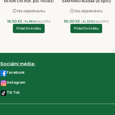
Mi Kim Chi Inst. pol. Hovězí
SAMYANG Buldak 2x Spicy
75g
Chicken 140g
ⓘ Na objednávku
ⓘ Na objednávku
18,00
Kč
50,00
Kč
(
14,88
Kč
bez DPH)
(
41,32
Kč
bez DPH)
Přidat Do Košíku
Přidat Do Košíku
Sociální média:
Facebook
Instagram
Tik Tok