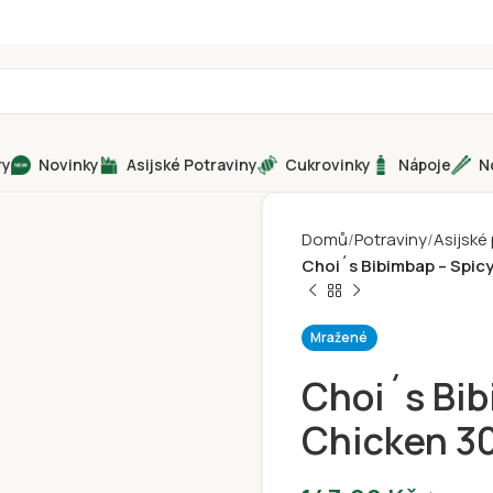
ry
Novinky
Asijské Potraviny
Cukrovinky
Nápoje
N
Domů
Potraviny
Asijské
Choi´s Bibimbap – Spicy
Mražené
Choi´s Bib
Chicken 3