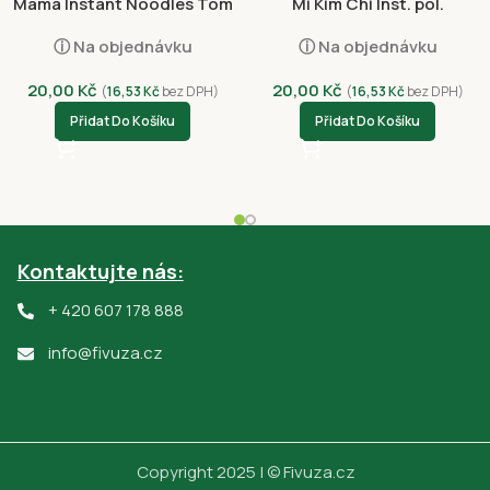
Mama Instant Noodles Tom
Mi Kim Chi Inst. pol.
Yum Shrimp 60g
Zeleninová 75g
ⓘ Na objednávku
ⓘ Na objednávku
20,00
Kč
20,00
Kč
(
16,53
Kč
bez DPH)
(
16,53
Kč
bez DPH)
Přidat Do Košíku
Přidat Do Košíku
Kontaktujte nás:
+ 420 607 178 888
info@fivuza.cz
Copyright 2025 | © Fivuza.cz