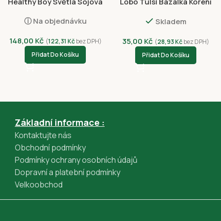
Healthy Boy Světlá Sójová
Lobo Tulsi Bazalka Koření
Omáčka 700ml
50g
ⓘ Na objednávku
Skladem
148,00
Kč
35,00
Kč
(
122,31
Kč
bez DPH)
(
28,93
Kč
bez DPH)
Přidat Do Košíku
Přidat Do Košíku
Základní informace :
Kontaktujte nás
Obchodní podmínky
Podmínky ochrany osobních údajů
Dopravní a platební podmínky
Velkoobchod