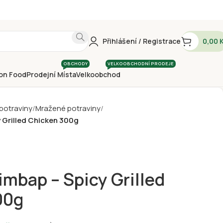
Přihlášení / Registrace
0,00
OBCHODY
VELKOOBCHODNÍ PRODEJE
on Food
Prodejní Místa
Velkoobchod
 potraviny
Mražené potraviny
 Grilled Chicken 300g
imbap – Spicy Grilled
00g