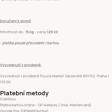
Doručení k domů
hmotnost do:
15 kg
- cena
129 Kč
- platba pouze převodem / kartou
Vyzvednutí v prodejně
Vyzvednutí v prodejně Fivuza Market Václavské 801/52, Praha 1,
110 00
Platební metody
Dobírkou
Platba kartou online – GP webpay ( Visa, Mastercard)
Google Pay (GPWebPayGpe)