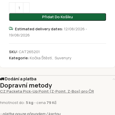
Přidat Do Košíku
Estimated delivery dates:
12/08/2026 -
19/08/2026
SKU:
CAT265201
Kategorie:
Kočka Štěstí
,
Suvenyry
🚛 Dodání a platba
Dopravní metody
CZ Packeta Pick-Up Point (Z-Point. Z-Box) pro ČR
hmotnost do:
5 kg
- cena
79 Kč
- platba pouze převodem / kartou