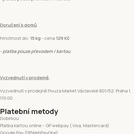
Doručení k domů
hmotnost do:
15 kg
- cena
129 Kč
- platba pouze převodem / kartou
Vyzvednutí v prodejně
Vyzvednutí v prodejně Fivuza Market Václavské 801/52, Praha 1,
110 00
Platební metody
Dobírkou
Platba kartou online – GP webpay ( Visa, Mastercard)
Google Pay (GPWebPayGpe)