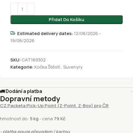
Přidat Do Košíku
Estimated delivery dates:
12/08/2026 -
19/08/2026
SKU:
CAT189302
Kategorie:
Kočka Štěstí
,
Suvenyry
🚛 Dodání a platba
Dopravní metody
CZ Packeta Pick-Up Point (Z-Point. Z-Box) pro ČR
hmotnost do:
5 kg
- cena
79 Kč
- platba pouze převodem / kartou