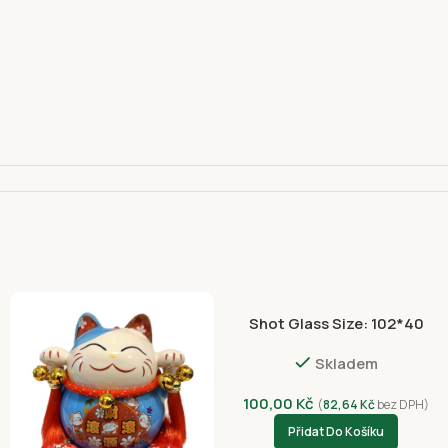
Shot Glass Size: 102*40
110 00
NVC 3056-4399
Skladem
100,00
Kč
(
82,64
Kč
bez DPH)
Přidat Do Košíku