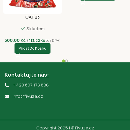
CAT23
Skladem
500,00
Kč
(
413,22
Kč
bez DPH)
Přidat Do Košíku
Kontaktujte nás:
+ 420 607 178 888
info@fivuza.cz
Copyright 2025 | © Fivuza.cz