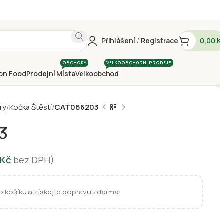
Přihlášení / Registrace
0,00
OBCHODY
VELKOOBCHODNÍ PRODEJE
on Food
Prodejní Místa
Velkoobchod
ry
Kočka Štěstí
CAT066203
3
Kč
bez DPH)
 košíku a získejte dopravu zdarma!