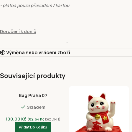
- platba pouze převodem / kartou
Doručení k domů
hmotnost do:
15 kg
- cena
129 Kč
📦 Výměna nebo vrácení zboží
- platba pouze převodem / kartou
Související produkty
Vyzvednutí v prodejně
Bag Praha 07
Vyzvednutí v prodejně Fivuza Market Václavské 801/52, Praha 1, 
Skladem
Platební metody
Dobírkou
100,00
Kč
(
82,64
Kč
bez DPH)
Platba kartou online – GP webpay ( Visa, Mastercard)
Přidat Do Košíku
Google Pay (GPWebPayGpe)