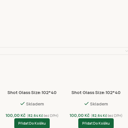
Shot Glass Size:102*40
Shot Glass Size:102*40
NVC 3054-4396
NVC8012-4408
Skladem
Skladem
100,00
Kč
100,00
Kč
(
82,64
Kč
bez DPH)
(
82,64
Kč
bez DPH)
Přidat Do Košíku
Přidat Do Košíku