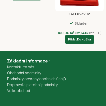
Apple Pay (GPWebPayGpe)
Rychlá platba online převodem (GPWebPayGpe)
CAT025202
Skladem
100,00
Kč
(
82,64
Kč
bez DPH)
Přidat Do Košíku
Základní informace :
Kontaktujte nás
Obchodní podmínky
Podmínky ochrany osobních údajů
Dopravní a platební podmínky
Velkoobchod