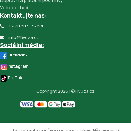
Dopravní a platební podmínky
Velkoobchod
Kontaktujte nás:
+ 420 607 178 888
info@fivuza.cz
Sociální média:
Facebook
Instagram
Tik Tok
Copyright 2025 | © Fivuza.cz
Tato stránka používá soubory cookies. Některé jsou