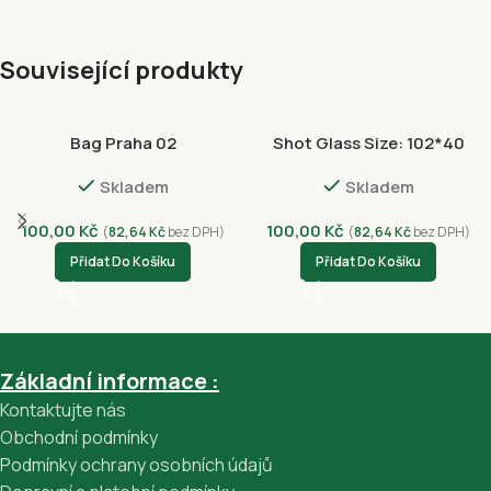
Související produkty
Bag Praha 02
Shot Glass Size: 102*40
NVC 3056-4399
Skladem
Skladem
100,00
Kč
100,00
Kč
(
82,64
Kč
bez DPH)
(
82,64
Kč
bez DPH)
Přidat Do Košíku
Přidat Do Košíku
Základní informace :
Kontaktujte nás
Obchodní podmínky
Podmínky ochrany osobních údajů