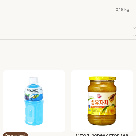
0,19 kg
Ottogi honey citron tea
Po expiraci