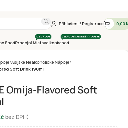
Přihlášení / Registrace
0,00
OBCHODY
VELKOOBCHODNÍ PRODEJE
on Food
Prodejní Místa
Velkoobchod
ápoje
Asijské Nealkoholické Nápoje
red Soft Drink 190ml
 Omija-Flavored Soft
l
Kč
bez DPH)