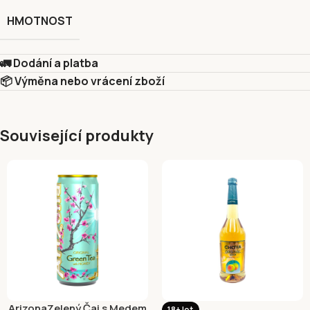
HMOTNOST
🚛 Dodání a platba
📦 Výměna nebo vrácení zboží
Související produkty
ArizonaZelený Čaj s Medem
18+ let