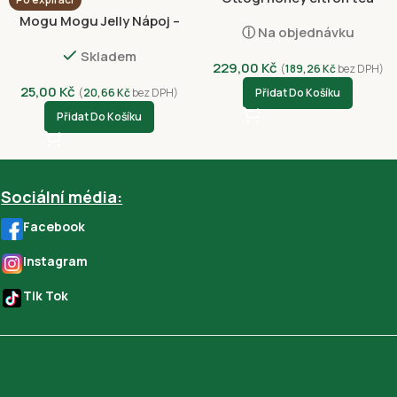
500g
Mogu Mogu Jelly Nápoj –
ⓘ Na objednávku
Černý Rybíz 320ml
Skladem
229,00
Kč
(
189,26
Kč
bez DPH)
25,00
Kč
(
20,66
Kč
bez DPH)
Přidat Do Košíku
Přidat Do Košíku
Sociální média:
Facebook
Instagram
Tik Tok