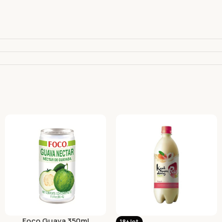
Foco Guava 350ml
18+ let