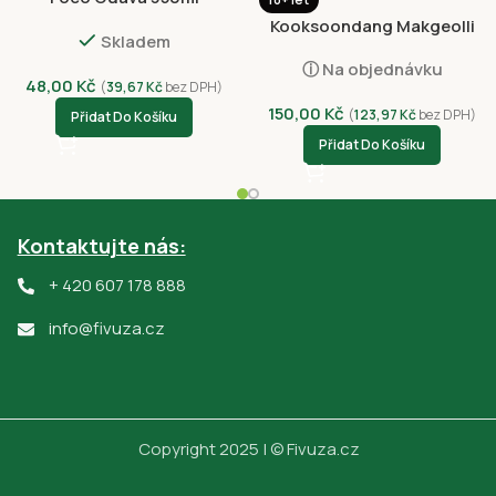
Kooksoondang Makgeolli
Skladem
750ml Peach Alc.3%
ⓘ Na objednávku
48,00
Kč
(
39,67
Kč
bez DPH)
150,00
Kč
(
123,97
Kč
bez DPH)
Přidat Do Košíku
Přidat Do Košíku
Kontaktujte nás:
+ 420 607 178 888
info@fivuza.cz
Copyright 2025 | © Fivuza.cz