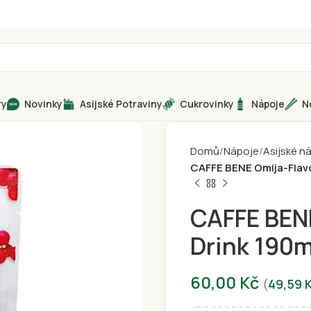
ry
Novinky
Asijské Potraviny
Cukrovinky
Nápoje
N
Domů
Nápoje
Asijské n
CAFFE BENE Omija-Flavo
CAFFE BENE
Drink 190m
60,00
Kč
(
49,59