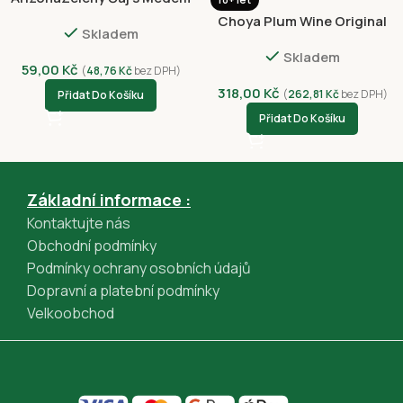
500ml Plechovka
Choya Plum Wine Original
Skladem
10% Alc 750ml
Skladem
59,00
Kč
(
48,76
Kč
bez DPH)
318,00
Kč
(
262,81
Kč
bez DPH)
Přidat Do Košíku
Přidat Do Košíku
Základní informace :
Kontaktujte nás
Obchodní podmínky
Podmínky ochrany osobních údajů
Dopravní a platební podmínky
Velkoobchod