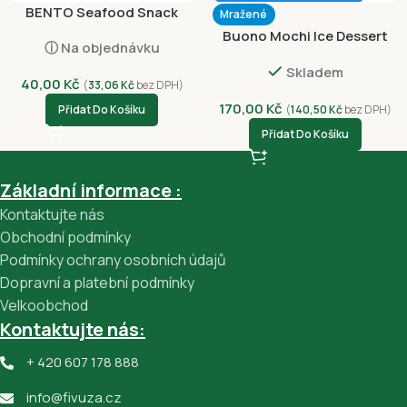
BENTO Seafood Snack
Mražené
Sweet and Spicy 20g
Buono Mochi Ice Dessert
ⓘ Na objednávku
Jahodový 156g
Skladem
40,00
Kč
(
33,06
Kč
bez DPH)
170,00
Kč
Přidat Do Košíku
(
140,50
Kč
bez DPH)
Přidat Do Košíku
Základní informace :
Kontaktujte nás
Obchodní podmínky
Podmínky ochrany osobních údajů
Dopravní a platební podmínky
Velkoobchod
Kontaktujte nás:
+ 420 607 178 888
info@fivuza.cz