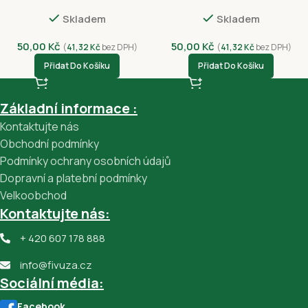
č.1
č.2
Skladem
Skladem
50,00
Kč
50,00
Kč
(
41,32
Kč
bez DPH)
(
41,32
Kč
bez DPH)
Přidat Do Košíku
Přidat Do Košíku
Základní informace :
Kontaktujte nás
Obchodní podmínky
Podmínky ochrany osobních údajů
Dopravní a platební podmínky
Velkoobchod
Kontaktujte nás:
+ 420 607 178 888
info@fivuza.cz
Sociální média:
Facebook