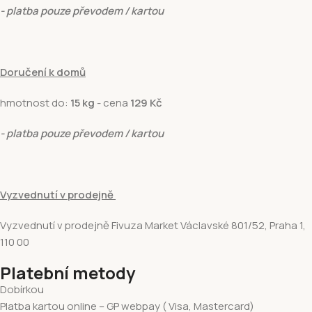
- platba pouze převodem / kartou
Doručení k domů
hmotnost do:
15 kg
- cena
129 Kč
- platba pouze převodem / kartou
Vyzvednutí v prodejně
Vyzvednutí v prodejně Fivuza Market Václavské 801/52, Praha 1,
110 00
Platební metody
Dobírkou
Platba kartou online – GP webpay ( Visa, Mastercard)