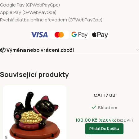
Google Pay (GPWebPayGpe)
Apple Pay (GPWebPayGpe)
Rychlá platba online převodem (GPWebPayGpe)
📦 Výměna nebo vrácení zboží
Související produkty
CAT17 02
Skladem
100,00
Kč
(
82,64
Kč
bez DPH)
Přidat Do Košíku