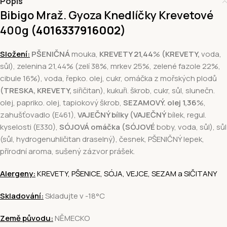
Popis
Bibigo Mraž. Gyoza Knedlíčky Krevetové
400g
(4016337916002
)
Složení:
PŠENIČNÁ
mouka,
KREVETY 21,44
%
(KREVETY,
voda,
sůl), zelenina 21,44% (zelí 38%, mrkev 25%, zelené fazole 22%,
cibule 16%), voda, řepko. olej, cukr, omáčka z mořských plodů
(TRESKA, KREVETY,
siřičitan), kukuři. škrob, cukr, sůl, slunečn.
olej, papriko. olej, tapiokový škrob,
SEZAMOVÝ. olej
1,36
%,
zahušťovadlo (E461),
VAJEČNÝ bílky (VAJEČNÝ
bílek, regul.
kyselosti (E330),
SÓJOVÁ omáčka (SÓJOVÉ
boby, voda, sůl), sůl
(sůl, hydrogenuhličitan draselný), česnek, PŠENIČNÝ lepek,
přírodní aroma, sušený zázvor prášek.
Alergeny:
KREVETY, PŠENICE, SÓJA, VEJCE, SEZAM a SIČITANY
Skladování:
Skladujte v -18°C
Země původu:
NĚMECKO