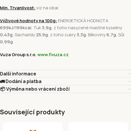
Min. Trvanlivost:
viz na obal
Výživové hodnoty na 100g:
ENERGETICKÁ HODNOTA
699kJ/199kcal
, Tuk
3,9g
, z toho nasycené mastné kyseliny
0,43
g
, Sacharidy
25,9g
, z toho cukry
3,3
g
, Bílkoviny
6,7
g
, Sůl
0,99g
.
Vuza Group s.r.o.
www.fivuza.cz
Další informace
🚛 Dodání a platba
📦 Výměna nebo vrácení zboží
Související produkty