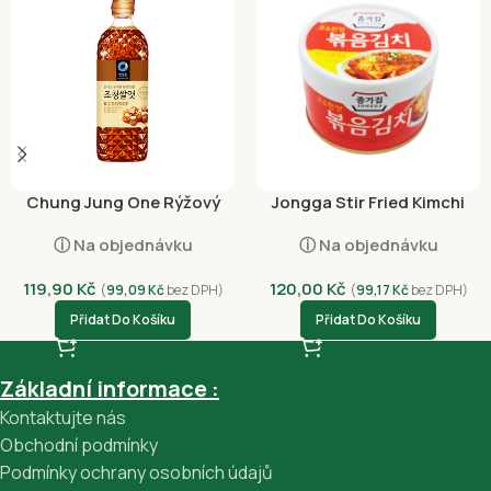
Chung Jung One Rýžový
Jongga Stir Fried Kimchi
Sladový Syrup 700g
160g
ⓘ Na objednávku
ⓘ Na objednávku
119,90
Kč
120,00
Kč
(
99,09
Kč
bez DPH)
(
99,17
Kč
bez DPH)
Přidat Do Košíku
Přidat Do Košíku
Základní informace :
Kontaktujte nás
Obchodní podmínky
Podmínky ochrany osobních údajů