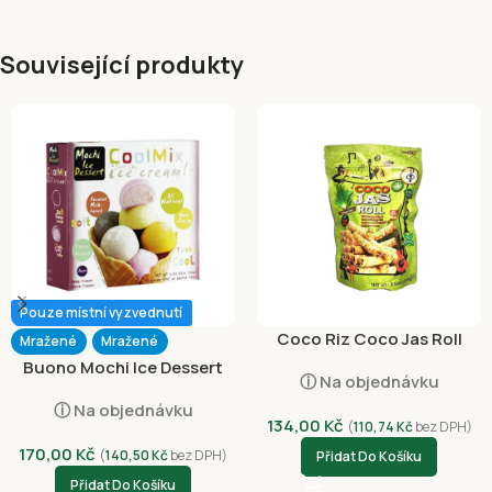
Související produkty
Pouze místní vyzvednutí
Coco Riz Coco Jas Roll
Mražené
Mražené
Pandan 100g
Buono Mochi Ice Dessert
ⓘ Na objednávku
Assorted Flavours 156g
ⓘ Na objednávku
134,00
Kč
(
110,74
Kč
bez DPH)
170,00
Kč
(
140,50
Kč
bez DPH)
Přidat Do Košíku
Přidat Do Košíku