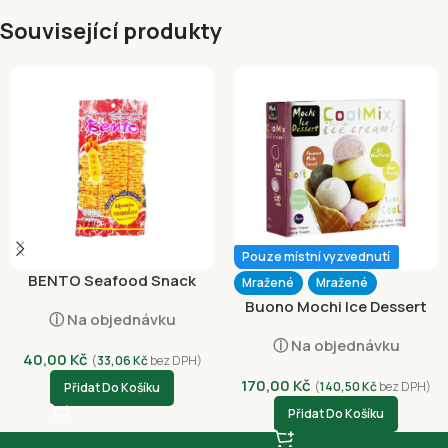
Související produkty
Pouze místní vyzvednutí
BENTO Seafood Snack
Mražené
Mražené
Sweet and Spicy 20g
Buono Mochi Ice Dessert
ⓘ Na objednávku
Assorted Flavours 156g
ⓘ Na objednávku
40,00
Kč
(
33,06
Kč
bez DPH)
170,00
Kč
(
140,50
Kč
bez DPH)
Přidat Do Košíku
Přidat Do Košíku