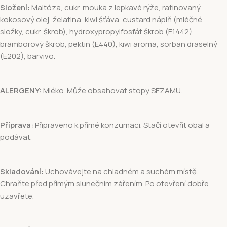
Složení:
Maltóza, cukr, mouka z lepkavé rýže, rafinovaný
kokosový olej, želatina, kiwi šťáva, custard náplň (mléčné
složky, cukr, škrob), hydroxypropylfosfát škrob (E1442),
bramborový škrob, pektin (E440), kiwi aroma, sorban draselný
(E202), barvivo.
ALERGENY:
Mléko. Může obsahovat stopy SEZAMU.
Příprava:
Připraveno k přímé konzumaci. Stačí otevřít obal a
podávat.
Skladování:
Uchovávejte na chladném a suchém místě.
Chraňte před přímým slunečním zářením. Po otevření dobře
uzavřete.