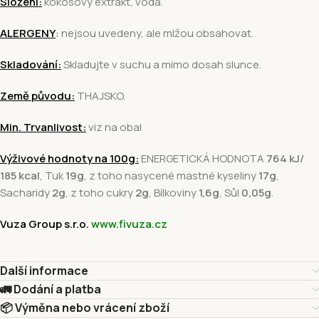
Složení:
kokosový extrakt, voda.
ALERGENY
:
nejsou uvedeny, ale mlžou obsahovat.
Skladování:
Skladujte v suchu a mimo dosah slunce.
Země původu:
THAJSKO.
Min. Trvanlivost:
viz na obal
Výživové hodnoty na 100g:
ENERGETICKÁ HODNOTA
764 kJ/
185 kcal
, Tuk
19g
, z toho nasycené mastné kyseliny
17g
,
Sacharidy
2g
, z toho cukry
2g
, Bílkoviny
1,6g
, Sůl
0,05g
.
Vuza Group s.r.o.
www.fivuza.cz
Další informace
🚛 Dodání a platba
📦 Výměna nebo vrácení zboží