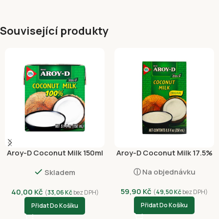
Související produkty
Aroy-D Coconut Milk 150ml
Aroy-D Coconut Milk 17.5%
Fat 250ml
ⓘ Na objednávku
Skladem
59,90
Kč
40,00
Kč
(
49,50
Kč
bez DPH)
(
33,06
Kč
bez DPH)
Přidat Do Košíku
Přidat Do Košíku