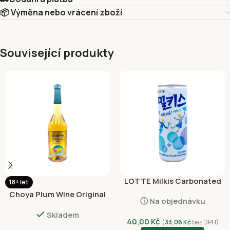
📦 Výměna nebo vrácení zboží
Související produkty
LOTTE Milkis Carbonated
18+ let
Soft Drink in Can 250ml
Choya Plum Wine Original
ⓘ Na objednávku
10% Alc 750ml
Skladem
40,00
Kč
(
33,06
Kč
bez DPH)