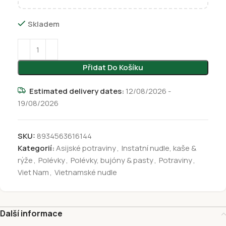
Skladem
Přidat Do Košíku
Estimated delivery dates:
12/08/2026 -
19/08/2026
SKU:
8934563616144
Kategorií:
Asijské potraviny
,
Instatní nudle, kaše &
rýže
,
Polévky
,
Polévky, bujóny & pasty
,
Potraviny
,
Viet Nam
,
Vietnamské nudle
Další informace