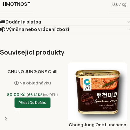
HMOTNOST
0,07 kg
🚛 Dodání a platba
📦 Výměna nebo vrácení zboží
Související produkty
CHUNG JUNG ONE Chili
Sauce Vinegared Korean
ⓘ Na objednávku
Style 300g
80,00
Kč
(
66,12
Kč
bez DPH)
Přidat Do Košíku
Chung Jung One Luncheon