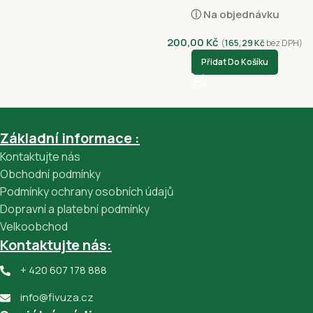
Vepřové Maso 340g
ⓘ Na objednávku
200,00
Kč
(
165,29
Kč
bez DPH)
Přidat Do Košíku
Základní informace :
Kontaktujte nás
Obchodní podmínky
Podmínky ochrany osobních údajů
Dopravní a platební podmínky
Velkoobchod
Kontaktujte nás:
+ 420 607 178 888
info@fivuza.cz