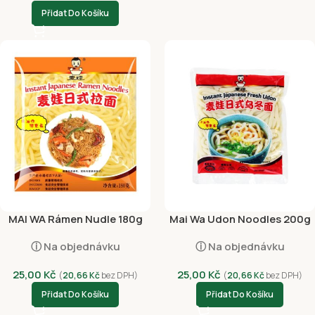
Přidat Do Košíku
MAI WA Rámen Nudle 180g
Mai Wa Udon Noodles 200g
ⓘ Na objednávku
ⓘ Na objednávku
25,00
Kč
25,00
Kč
(
20,66
Kč
bez DPH)
(
20,66
Kč
bez DPH)
Přidat Do Košíku
Přidat Do Košíku