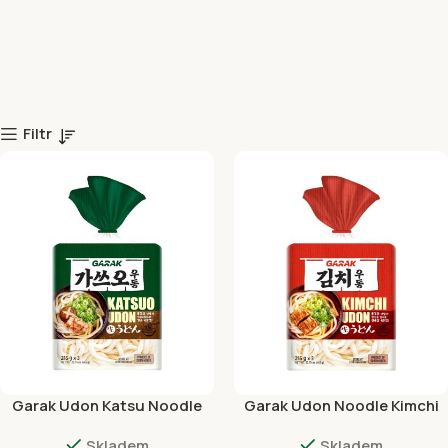
Filtr
Garak Udon Katsu Noodle
Garak Udon Noodle Kimchi
(3ks x 215g) 645g
(3ks x 213g) 639g
Skladem
Skladem