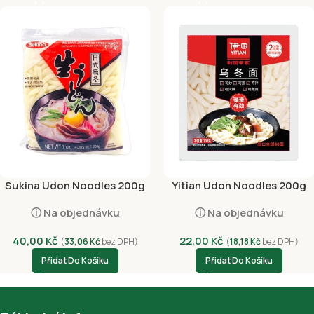
Sukina Udon Noodles 200g
Yitian Udon Noodles 200g
ⓘ Na objednávku
ⓘ Na objednávku
40,00
Kč
22,00
Kč
(
33,06
Kč
bez DPH)
(
18,18
Kč
bez DPH)
Přidat Do Košíku
Přidat Do Košíku