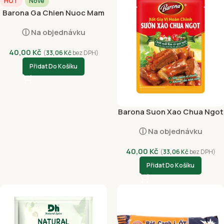
HOT
Nové
Barona Ga Chien Nuoc Mam
80g
ⓘ Na objednávku
40,00
Kč
(
33,06
Kč
bez DPH)
Přidat Do Košíku
Barona Suon Xao Chua Ngot
80g
ⓘ Na objednávku
40,00
Kč
(
33,06
Kč
bez DPH)
Přidat Do Košíku