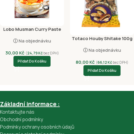
Lobo Musman Curry Paste
50g
Totaco Houby Shitake 100g
ⓘ Na objednávku
ⓘ Na objednávku
30,00
Kč
(
24,79
Kč
bez DPH)
Přidat Do Košíku
80,00
Kč
(
66,12
Kč
bez DPH)
Přidat Do Košíku
Základní informace :
Kontaktujte nás
Obchodní podmínky
Podmínky ochrany osobních údajů