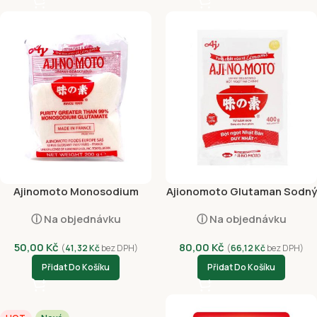
Ajinomoto Monosodium
Ajionomoto Glutaman Sodný
Glutamate 200g
400g (hat to)
ⓘ Na objednávku
ⓘ Na objednávku
50,00
Kč
80,00
Kč
(
41,32
Kč
bez DPH)
(
66,12
Kč
bez DPH)
Přidat Do Košíku
Přidat Do Košíku