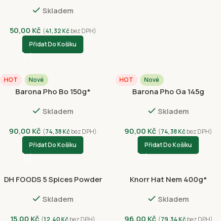
Ovoce 120g
Skladem
50,00
Kč
(
41,32
Kč
bez DPH)
Přidat Do Košíku
HOT
Nové
HOT
Nové
Barona Pho Bo 150g*
Barona Pho Ga 145g
Skladem
Skladem
90,00
Kč
90,00
Kč
(
74,38
Kč
bez DPH)
(
74,38
Kč
bez DPH)
Přidat Do Košíku
Přidat Do Košíku
DH FOODS 5 Spices Powder
Knorr Hat Nem 400g*
10g
Skladem
Skladem
15,00
Kč
96,00
Kč
(
12,40
Kč
bez DPH)
(
79,34
Kč
bez DPH)