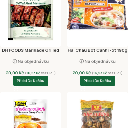
DH FOODS Marinade Grilled
Hai Chau Bot Canh i-ot 190g
Meat 10g
ⓘ Na objednávku
ⓘ Na objednávku
20,00
Kč
20,00
Kč
(
16,53
Kč
bez DPH)
(
16,53
Kč
bez DPH)
Přidat Do Košíku
Přidat Do Košíku