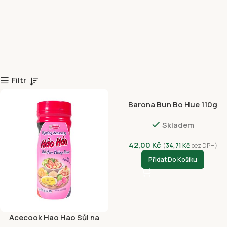
Filtr
Barona Bun Bo Hue 110g
Skladem
42,00
Kč
(
34,71
Kč
bez DPH)
Přidat Do Košíku
Acecook Hao Hao Sůl na