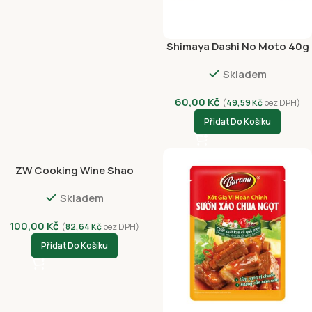
Shimaya Dashi No Moto 40g
(8 x 5g)
Skladem
60,00
Kč
(
49,59
Kč
bez DPH)
Přidat Do Košíku
ZW Cooking Wine Shao
Hsing 14% Alc 600ml
Skladem
100,00
Kč
(
82,64
Kč
bez DPH)
Přidat Do Košíku