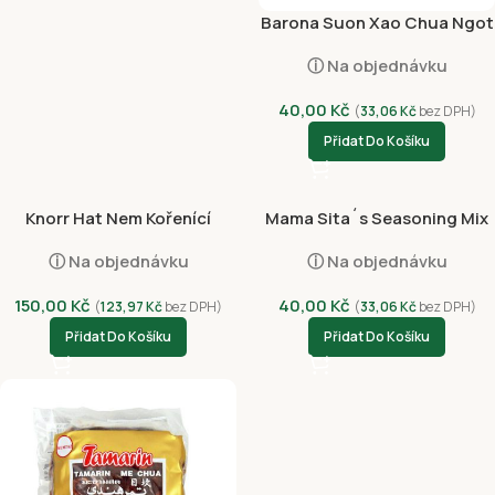
Barona Suon Xao Chua Ngot
80g
ⓘ Na objednávku
40,00
Kč
(
33,06
Kč
bez DPH)
Přidat Do Košíku
Knorr Hat Nem Kořenící
Mama Sita´s Seasoning Mix
Přípravek 900g
for Stir-Fry Rice Noodle 40g
ⓘ Na objednávku
ⓘ Na objednávku
150,00
Kč
40,00
Kč
(
123,97
Kč
bez DPH)
(
33,06
Kč
bez DPH)
Přidat Do Košíku
Přidat Do Košíku