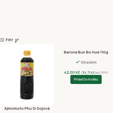
Filtr
Barona Bun Bo Hue 110g
Skladem
42,00
Kč
(
34,71
Kč
bez DPH)
Přidat Do Košíku
Ajinomoto Phu Si Sojová