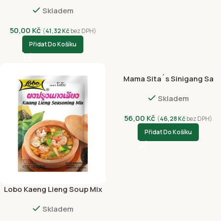
Omáčka 500ml
Skladem
50,00
Kč
(
41,32
Kč
bez DPH)
Přidat Do Košíku
Mama Sita´s Sinigang Sa
Sampalok Tamarind Soup
Skladem
Hot 50g
56,00
Kč
(
46,28
Kč
bez DPH)
Přidat Do Košíku
Lobo Kaeng Lieng Soup Mix
30g
Skladem