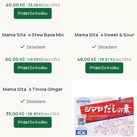
40,00
Kč
(
33,06
Kč
bez DPH)
Přidat Do Košíku
Mama Sita´s Stew Base Mix
Mama Sita´s Sweet & Sour
Pang Kare-Kare 50g
Sauce Mix 57g
Skladem
Skladem
60,00
Kč
48,00
Kč
(
49,59
Kč
bez DPH)
(
39,67
Kč
bez DPH)
Přidat Do Košíku
Přidat Do Košíku
Mama Sita´s Tinola Ginger
Soup Base Mix 25g
Skladem
35,00
Kč
(
28,93
Kč
bez DPH)
Přidat Do Košíku