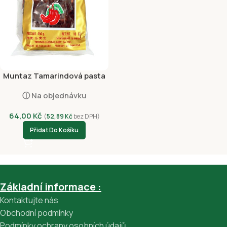
Muntaz Tamarindová pasta
se Semínky 454g
ⓘ Na objednávku
64,00
Kč
(
52,89
Kč
bez DPH)
Přidat Do Košíku
Základní informace :
Kontaktujte nás
Obchodní podmínky
Podmínky ochrany osobních údajů