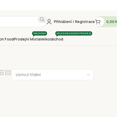
Přihlášení / Registrace
0,00
OBCHODY
VELKOOBCHODNÍ PRODEJE
on Food
Prodejní Místa
Velkoobchod