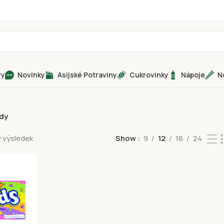
ry
Novinky
Asijské Potraviny
Cukrovinky
Nápoje
N
dy
 výsledek
Show
9
12
18
24