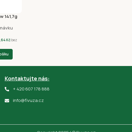
w 141,7g
dnávku
,64
Kč
bez
ošíku
Kontaktujte nás:
+ 420 607 178 888
info@fivuza.cz