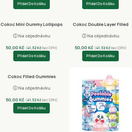
Přidat Do Košíku
Přidat Do Košíku
Cokoc Mini Gummy Lollipops
Cokoc Double Layer Filled
Grape&Mango 60g
Gummies Matcha 60g
ⓘ Na objednávku
ⓘ Na objednávku
50,00
Kč
50,00
Kč
(
41,32
Kč
bez DPH)
(
41,32
Kč
bez DPH)
Přidat Do Košíku
Přidat Do Košíku
Cokoc Filled Gummies
Pineapple 60g
ⓘ Na objednávku
50,00
Kč
(
41,32
Kč
bez DPH)
Přidat Do Košíku