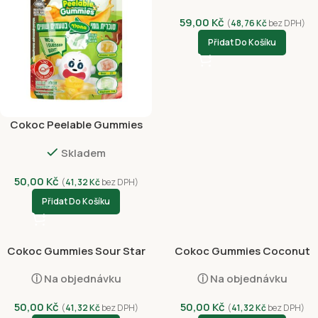
59,00
Kč
(
48,76
Kč
bez DPH)
Přidat Do Košíku
Cokoc Peelable Gummies
Mixed Fruit 60g
Skladem
50,00
Kč
(
41,32
Kč
bez DPH)
Přidat Do Košíku
Cokoc Gummies Sour Star
Cokoc Gummies Coconut
Burst 100g
Latte Flavor 100g
ⓘ Na objednávku
ⓘ Na objednávku
50,00
Kč
50,00
Kč
(
41,32
Kč
bez DPH)
(
41,32
Kč
bez DPH)