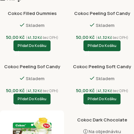
Cokoc Filled Gummies
Cokoc Peeling Sof Candy
Strawberry 60g
Pineapple 75g
Skladem
Skladem
50,00
Kč
50,00
Kč
(
41,32
Kč
bez DPH)
(
41,32
Kč
bez DPH)
Přidat Do Košíku
Přidat Do Košíku
Cokoc Peeling Sof Candy
Cokoc Peeling Soft Candy
Strawberry 75g
Green Grape 75g
Skladem
Skladem
50,00
Kč
50,00
Kč
(
41,32
Kč
bez DPH)
(
41,32
Kč
bez DPH)
Přidat Do Košíku
Přidat Do Košíku
Cokoc Dark Chocolate
Gummies 80g
ⓘ Na objednávku